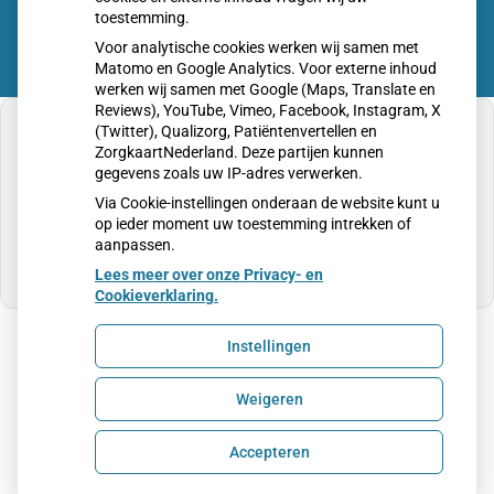
toestemming.
Voor analytische cookies werken wij samen met
Matomo en Google Analytics. Voor externe inhoud
werken wij samen met Google (Maps, Translate en
Reviews), YouTube, Vimeo, Facebook, Instagram, X
(Twitter), Qualizorg, Patiëntenvertellen en
ZorgkaartNederland. Deze partijen kunnen
gegevens zoals uw IP-adres verwerken.
U heeft geen toestemming gegeven voor
Via Cookie-instellingen onderaan de website kunt u
externe inhoud
die nodig is om dit te zien.
op ieder moment uw toestemming intrekken of
aanpassen.
Cookie-instellingen wijzigen
Lees meer over onze Privacy- en
Cookieverklaring.
Instellingen
Uw Zorg Online
|
Beheer
Weigeren
Privacy verklaring
|
Cookie-instellingen
|
Voorwaarden
Accepteren