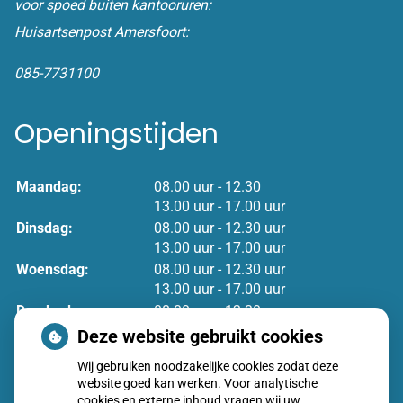
voor spoed buiten kantooruren:
Huisartsenpost Amersfoort:
085-7731100
Openingstijden
tot
Maandag:
08.00 uur
- 12.30
tot
13.00 uur
- 17.00 uur
tot
Dinsdag:
08.00 uur
- 12.30 uur
tot
13.00 uur
- 17.00 uur
tot
Woensdag:
08.00 uur
- 12.30 uur
tot
13.00 uur
- 17.00 uur
tot
Donderdag:
08.00 uur
- 12.30 uur
tot
13.00 uur
- 17.00 uur
Deze website gebruikt cookies
tot
Vrijdag:
08.00 uur
- 12.30 uur
Wij gebruiken noodzakelijke cookies zodat deze
tot
13.00 uur
- 17.00 uur
website goed kan werken. Voor analytische
cookies en externe inhoud vragen wij uw