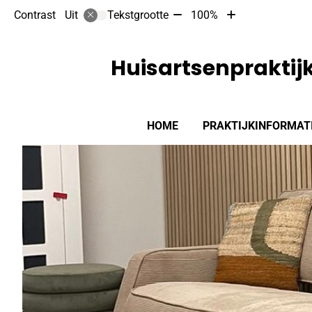
Tekst
Tekst
Contrast
Tekstgrootte
100%
Uit
verkleinen
vergroten
met
met
10%
10%
Huisartsenpraktij
Hoofdmenu
HOME
PRAKTIJKINFORMAT