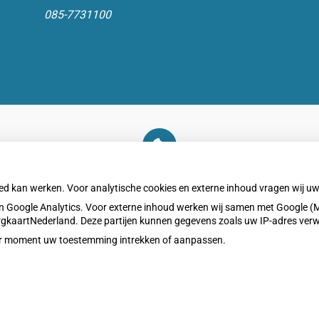
085-7731100
U heeft geen toestemming gegeven voor
externe inhoud
die nodig is om dit te zien.
oed kan werken. Voor analytische cookies en externe inhoud vragen wij 
Cookie-instellingen wijzigen
 Google Analytics. Voor externe inhoud werken wij samen met Google (M
ZorgkaartNederland. Deze partijen kunnen gegevens zoals uw IP-adres ver
eder moment uw toestemming intrekken of aanpassen.
Privacy v