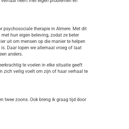
 verhaal heeft met eigen problemen en
or psychosociale therapie in Almere. Met dit
met hun eigen beleving, zodat ze beter
zier uit om mensen op die manier te helpen
is. Daar lopen we allemaal vroeg of laat
een anders.
erkrachtig te voelen in elke situatie geeft
n zich veilig voelt om zijn of haar verhaal te
d en twee zoons. Ook breng ik graag tijd door