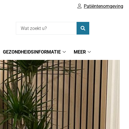
Patiëntenomgeving
Zoeken
GEZONDHEIDSINFORMATIE
MEER
vices
Gezondheidsinformatie
Meer
bmenu
submenu
submenu