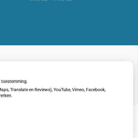
uw toestemming.
aps, Translate en Reviews), YouTube, Vimeo, Facebook,
werken.
erklaring
|
Cookie-instellingen
|
Voorwaarden