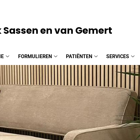
k Sassen en van Gemert
IE
FORMULIEREN
PATIËNTEN
SERVICES
Praktijkinformatie
Formulieren
Patiënten
Ser
submenu
submenu
submenu
su